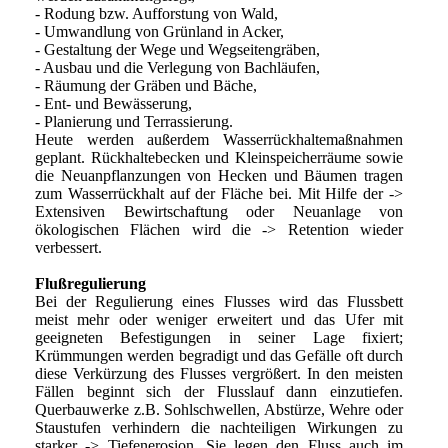
- Rodung bzw. Aufforstung von Wald,
- Umwandlung von Grünland in Acker,
- Gestaltung der Wege und Wegseitengräben,
- Ausbau und die Verlegung von Bachläufen,
- Räumung der Gräben und Bäche,
- Ent- und Bewässerung,
- Planierung und Terrassierung.
Heute werden außerdem Wasserrückhaltemaßnahmen
geplant. Rückhaltebecken und Kleinspeicherräume sowie
die Neuanpflanzungen von Hecken und Bäumen tragen
zum Wasserrückhalt auf der Fläche bei. Mit Hilfe der ->
Extensiven Bewirtschaftung oder Neuanlage von
ökologischen Flächen wird die -> Retention wieder
verbessert.
Flußregulierung
Bei der Regulierung eines Flusses wird das Flussbett
meist mehr oder weniger erweitert und das Ufer mit
geeigneten Befestigungen in seiner Lage fixiert;
Krümmungen werden begradigt und das Gefälle oft durch
diese Verkürzung des Flusses vergrößert. In den meisten
Fällen beginnt sich der Flusslauf dann einzutiefen.
Querbauwerke z.B. Sohlschwellen, Abstürze, Wehre oder
Staustufen verhindern die nachteiligen Wirkungen zu
starker -> Tiefenerosion. Sie legen den Fluss auch im