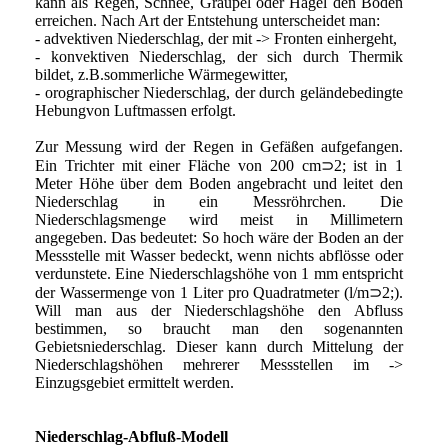
kann als Regen, Schnee, Graupel oder Hagel den Boden
erreichen. Nach Art der Entstehung unterscheidet man:
- advektiven Niederschlag, der mit -> Fronten einhergeht,
- konvektiven Niederschlag, der sich durch Thermik
bildet, z.B.sommerliche Wärmegewitter,
- orographischer Niederschlag, der durch geländebedingte
Hebungvon Luftmassen erfolgt.
Zur Messung wird der Regen in Gefäßen aufgefangen.
Ein Trichter mit einer Fläche von 200 cm⊃2; ist in 1
Meter Höhe über dem Boden angebracht und leitet den
Niederschlag in ein Messröhrchen. Die
Niederschlagsmenge wird meist in Millimetern
angegeben. Das bedeutet: So hoch wäre der Boden an der
Messstelle mit Wasser bedeckt, wenn nichts abflösse oder
verdunstete. Eine Niederschlagshöhe von 1 mm entspricht
der Wassermenge von 1 Liter pro Quadratmeter (l/m⊃2;).
Will man aus der Niederschlagshöhe den Abfluss
bestimmen, so braucht man den sogenannten
Gebietsniederschlag. Dieser kann durch Mittelung der
Niederschlagshöhen mehrerer Messstellen im ->
Einzugsgebiet ermittelt werden.
Niederschlag-Abfluß-Modell