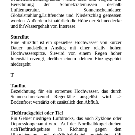
Berechnung der Schmelzratemüssen deshalb
Lufttemperatur, Sonnenscheindauer,
Globalstrahlung,Luftfeuchte und Niederschlag gemessen
werden. Außerdem istnatürlich die Höhe der Schneedecke
und ihrWassergehalt von Interesse.
Sturzflut
Eine Sturzflut ist ein spezielles Hochwasser von kurzer
Dauer undsteilem Anstieg mit einer relativ hohen
Hochwasserspitze. Siewird von einem Regen hoher
Intensität erzeugt, derüber einem kleinen Einzugsgebiet
niedergeht.
T
Tauflut
Bezeichnung für ein extremes Hochwasser, das durch
Schneeschmelzeund Regenfälle ausgelöst wird. ->
Bodenfrost verstärkt oft zusätzlich den Abfluß.
Tiefdruckgebiet oder Tief
Ein Gebiet niedrigen Luftdrucks, das auch Zyklone oder
Depressiongenannt wird. Auf der Nordhalbkugel drehen
sichTiefdruckgebiete in Richtung gegen den
Uhrzeigersinn, auf derSüdhalbkugel umgekehrt. Oft