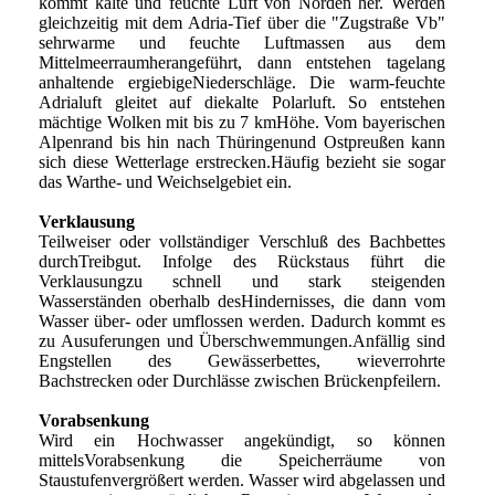
kommt kalte und feuchte Luft von Norden her. Werden
gleichzeitig mit dem Adria-Tief über die "Zugstraße Vb"
sehrwarme und feuchte Luftmassen aus dem
Mittelmeerraumherangeführt, dann entstehen tagelang
anhaltende ergiebigeNiederschläge. Die warm-feuchte
Adrialuft gleitet auf diekalte Polarluft. So entstehen
mächtige Wolken mit bis zu 7 kmHöhe. Vom bayerischen
Alpenrand bis hin nach Thüringenund Ostpreußen kann
sich diese Wetterlage erstrecken.Häufig bezieht sie sogar
das Warthe- und Weichselgebiet ein.
Verklausung
Teilweiser oder vollständiger Verschluß des Bachbettes
durchTreibgut. Infolge des Rückstaus führt die
Verklausungzu schnell und stark steigenden
Wasserständen oberhalb desHindernisses, die dann vom
Wasser über- oder umflossen werden. Dadurch kommt es
zu Ausuferungen und Überschwemmungen.Anfällig sind
Engstellen des Gewässerbettes, wieverrohrte
Bachstrecken oder Durchlässe zwischen Brückenpfeilern.
Vorabsenkung
Wird ein Hochwasser angekündigt, so können
mittelsVorabsenkung die Speicherräume von
Staustufenvergrößert werden. Wasser wird abgelassen und