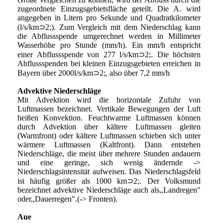
zugeordnete Einzugsgebietsfläche geteilt. Die A. wird
angegeben in Litern pro Sekunde und Quadratkilometer
(l/s/km⊃2;). Zum Vergleich mit dem Niederschlag kann
die Abflussspende umgerechnet werden in Millimeter
Wasserhöhe pro Stunde (mm/h). Ein mm/h entspricht
einer Abflussspende von 277 l/s/km⊃2;. Die höchsten
Abflussspenden bei kleinen Einzugsgebieten erreichen in
Bayern über 2000l/s/km⊃2;, also über 7,2 mm/h
Advektive Niederschläge
Mit Advektion wird die horizontale Zufuhr von
Luftmassen bezeichnet. Vertikale Bewegungen der Luft
heißen Konvektion. Feuchtwarme Luftmassen können
durch Advektion über kältere Luftmassen gleiten
(Warmfront) oder kältere Luftmassen schieben sich unter
wärmere Luftmassen (Kaltfront). Dann entstehen
Niederschläge, die meist über mehrere Stunden andauern
und eine geringe, sich wenig ändernde ->
Niederschlagsintensität aufweisen. Das Niederschlagsfeld
ist häufig größer als 1000 km⊃2;. Der Volksmund
bezeichnet advektive Niederschläge auch als,,Landregen"
oder,,Dauerregen".(-> Fronten).
Aue